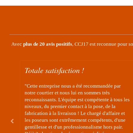
Avec
plus de 20 avis positifs
, CCJ17 est reconnue pour son
Très contente
e par
"Travaux de rénovation de 3 fenêtres dans un
appartement à Saujon parfaitement réussis. Tr
 tous les
bon suivi de projet, communication agréable e
 la
excellents ouvriers poseurs. Merci de votre tra
faire et
et de l'attention portée à ce projet. Entreprise
, d'une
recommandée. "
 pair.