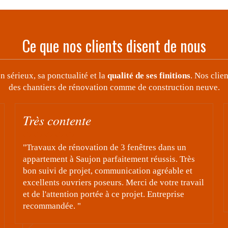
Ce que nos clients disent de nous
 sérieux, sa ponctualité et la
qualité de ses finitions
. Nos clie
des chantiers de rénovation comme de construction neuve.
travaux volets solaire
"bonjour je faits un rectificatif au sujet de mon
ès
avis sur le moment je n.ais pense qu,au poseur il
t
ne fat pas oublier le commercial et le mettreur un
vail
font un travail precis avent la pose encore merci a
eux"