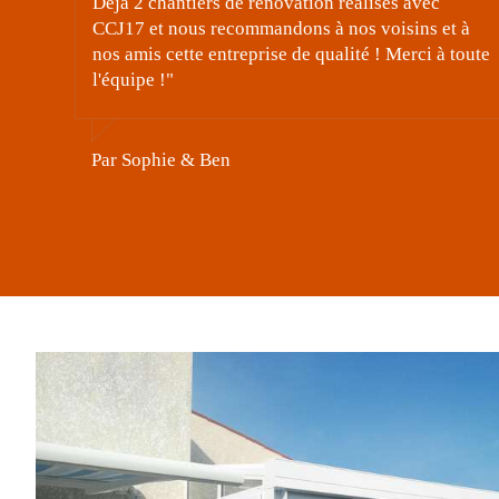
vec
ns et à
Par HelaCarnot
ci à toute