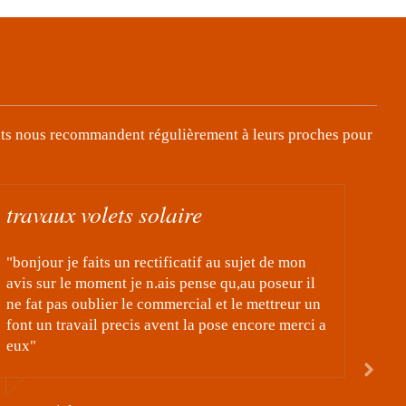
nts nous recommandent régulièrement à leurs proches pour
volets solaire
"je viens de faire installer des volerts solaire par
l,entreprise ccj17 je suis ravi de ces travaux par
des ouvriers tres competant et tres professionel en
laissant un chantier propre merci a eux "
Par Daniel