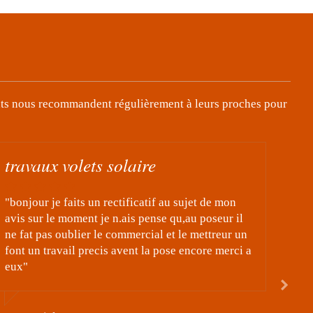
nts nous recommandent régulièrement à leurs proches pour
volets solaire
jet de mon
"je viens de faire installer des volerts solai
u poseur il
l,entreprise ccj17 je suis ravi de ces travau
 mettreur un
des ouvriers tres competant et tres professi
ncore merci a
laissant un chantier propre merci a eux "
Par Daniel