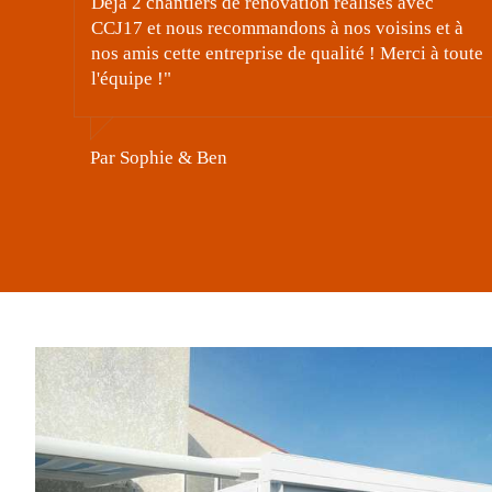
ion réalisés avec
s à nos voisins et à
Par HelaCarnot
 qualité ! Merci à toute