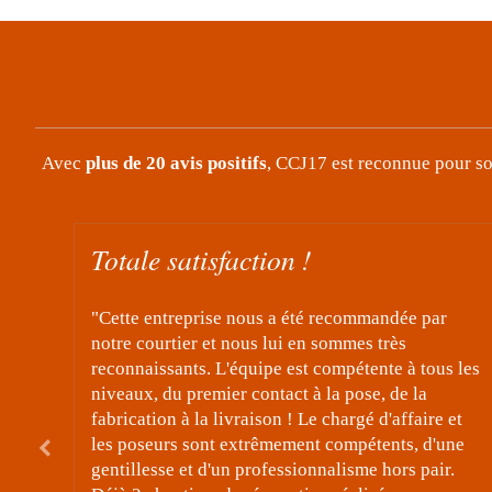
Avec
plus de 20 avis positifs
, CCJ17 est reconnue pour son
!
Très contente
té recommandée par
"Travaux de rénovation de 3 fen
en sommes très
appartement à Saujon parfaitemen
t compétente à tous les
bon suivi de projet, communicat
 à la pose, de la
excellents ouvriers poseurs. Merc
Le chargé d'affaire et
et de l'attention portée à ce proj
nt compétents, d'une
recommandée. "
ionnalisme hors pair.