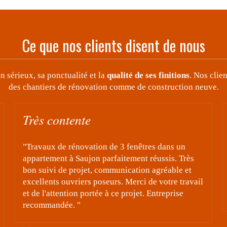
Ce que nos clients disent de nous
 sérieux, sa ponctualité et la
qualité de ses finitions
. Nos clie
des chantiers de rénovation comme de construction neuve.
travaux volets solaire
êtres dans un
"bonjour je faits un rectificatif au su
t réussis. Très
avis sur le moment je n.ais pense qu,a
ion agréable et
ne fat pas oublier le commercial et le
i de votre travail
font un travail precis avent la pose e
et. Entreprise
eux"