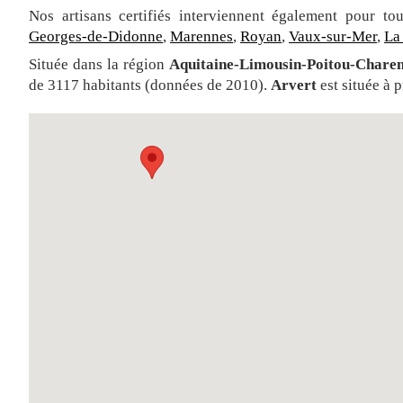
Nos artisans certifiés interviennent également pour t
Georges-de-Didonne
,
Marennes
,
Royan
,
Vaux-sur-Mer
,
La
Située dans la région
Aquitaine-Limousin-Poitou-Charen
de 3117 habitants (données de 2010).
Arvert
est située à 