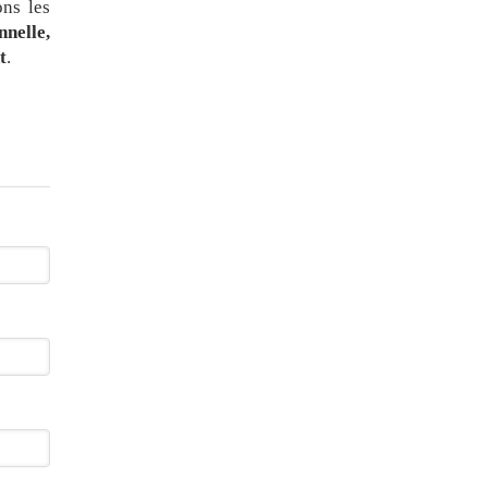
ons les
nelle,
t
.