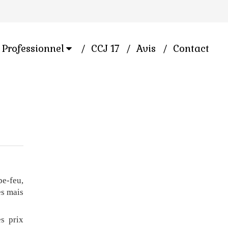
Professionnel
CCJ 17
Avis
Contact
pe-feu,
es mais
es prix