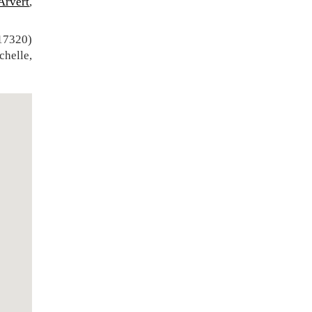
Arvert
,
17320)
chelle,