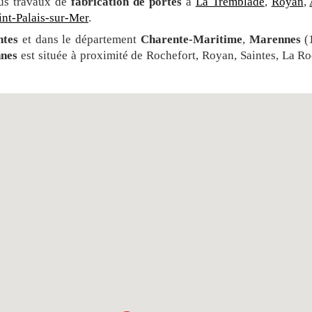
ous travaux de
fabrication de portes
à
La Tremblade
,
Royan
,
int-Palais-sur-Mer
.
ntes
et dans le département
Charente-Maritime
,
Marennes
(
nes
est située à proximité de Rochefort, Royan, Saintes, La Ro